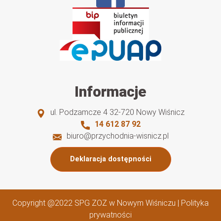
Informacje
ul. Podzamcze 4
32-720
Nowy Wiśnicz
14 612 87 92
biuro@przychodnia-wisnicz.pl
Deklaracja dostępności
Copyright @2022
SPG ZOZ w Nowym Wiśniczu
|
Polityka
prywatności